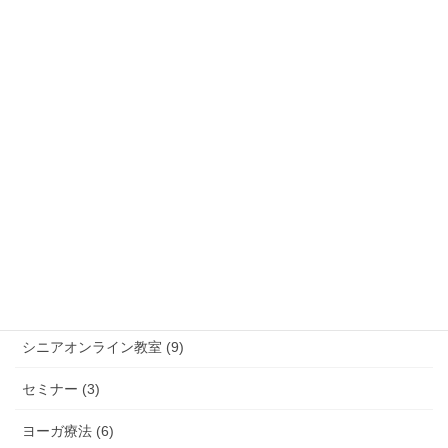
2020年12月2日
機能改善体操
次の記事
『奈良県宇陀市 地域健康づく
り』
2021年1月11日
カテゴリー
お知らせ (6)
イベント (6)
シニアオンライン教室 (9)
セミナー (3)
ヨーガ療法 (6)