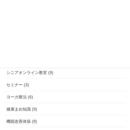
運動指導を届けたい」という思いをもって活動中！ 奈良県宇陀市
在住 健康運動指導士の井上明美です。 今年度から新しい取り組
みとして、宇陀市の温泉施設「美榛苑（みはる […]
カテゴリー
お知らせ (6)
イベント (6)
シニアオンライン教室 (9)
セミナー (3)
ヨーガ療法 (6)
健康まめ知識 (9)
機能改善体操 (8)